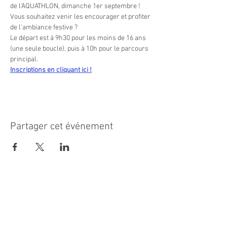
de l'AQUATHLON, dimanche 1er septembre !

Vous souhaitez venir les encourager et profiter 
de l'ambiance festive ?
Le départ est à 9h30 pour les moins de 16 ans 
(une seule boucle), puis à 10h pour le parcours 
principal.
Inscriptions en cliquant ici !
Partager cet événement
MAIRIE PRINCIPALE
Place de la République
06270 Villeneuve Loubet
Email :
cab@villeneuveloubet.fr