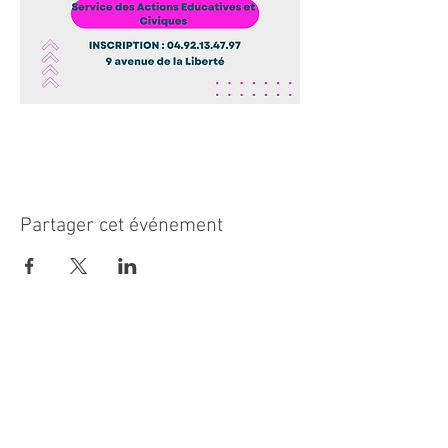
Partager cet événement
MAIRIE PRINCIPALE
Place de la République
06270 Villeneuve Loubet
Email :
cab@villeneuveloubet.fr
Tél
:
04 92 02 60 00