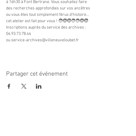
à 16h30 à Font Bertrane. Vous souhaitez faire 
des recherches approfondies sur vos ancêtres 
ou vous êtes tout simplement férus d'histoire... 
cet atelier est fait pour vous ! 🧑‍🧒‍🧒🧑‍🧑‍🧒‍🧒
Inscriptions auprès du service des archives : 
04.93.73.78.44
ou service-archives@villeneuveloubet.fr
Partager cet événement
MAIRIE PRINCIPALE
Place de la République
06270 Villeneuve Loubet
Email :
cab@villeneuveloubet.fr