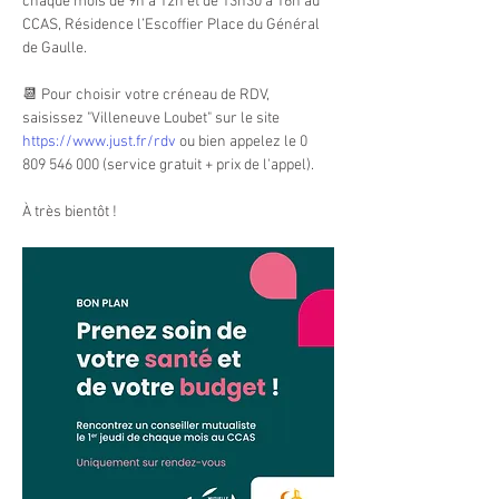
chaque mois de 9h à 12h et de 13h30 à 16h au 
CCAS, Résidence l’Escoffier Place du Général 
de Gaulle.
📆 Pour choisir votre créneau de RDV, 
saisissez "Villeneuve Loubet" sur le site 
https://www.just.fr/rdv
 ou bien appelez le 0 
809 546 000 (service gratuit + prix de l'appel).
À très bientôt ! 