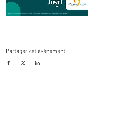
Partager cet événement
MAIRIE PRINCIPALE
Place de la République
06270 Villeneuve Loubet
Email :
cab@villeneuveloubet.fr
Tél
:
04 92 02 60 00
ACCUEIL
Lundi 8h-12h | 13h30-17h