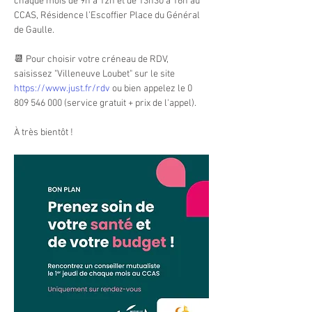
chaque mois de 9h à 12h et de 13h30 à 16h au 
CCAS, Résidence l’Escoffier Place du Général 
de Gaulle.
📆 Pour choisir votre créneau de RDV, 
saisissez "Villeneuve Loubet" sur le site 
https://www.just.fr/rdv
 ou bien appelez le 0 
809 546 000 (service gratuit + prix de l'appel).
À très bientôt ! 