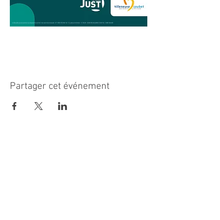
Partager cet événement
MAIRIE PRINCIPALE
Place de la République
06270 Villeneuve Loubet
Email :
cab@villeneuveloubet.fr
Tél
:
04 92 02 60 00
ACCUEIL
Lundi 8h-12h | 13h30-17h