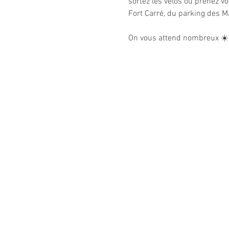
sortez les vélos ou prenez vo
Fort Carré, du parking des M
On vous attend nombreux ☀