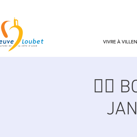
VIVRE À VILL
🚴‍♂️
JAN