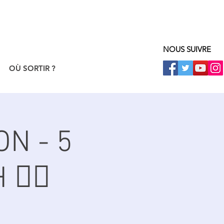
NOUS SUIVRE
OÙ SORTIR ?
ON - 5
‍♀️