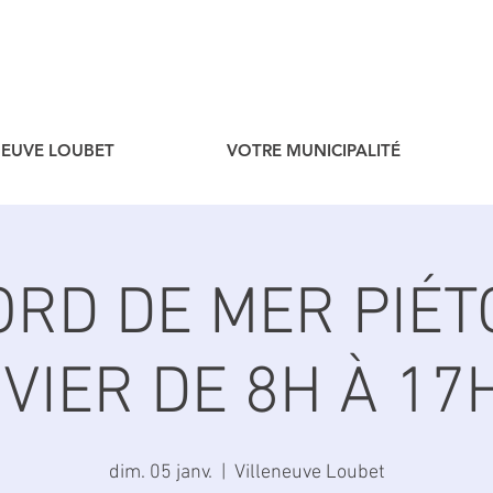
ENEUVE LOUBET
VOTRE MUNICIPALITÉ
 BORD DE MER PIÉT
VIER DE 8H À 17H 
dim. 05 janv.
  |  
Villeneuve Loubet