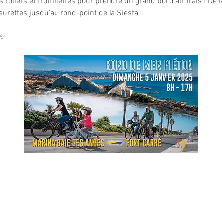
s rollers et trottinettes pour prendre un grand bol d'air frais ! D
aurettes jusqu'au rond-point de la Siesta.
️✨