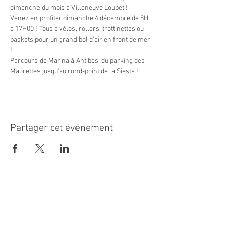
dimanche du mois à Villeneuve Loubet !

Venez en profiter dimanche 4 décembre de 8H 
à 17H00 ! Tous à vélos, rollers, trottinettes ou 
baskets pour un grand bol d'air en front de mer 
!

Parcours de Marina à Antibes, du parking des 
Maurettes jusqu'au rond-point de la Siesta !
Partager cet événement
MAIRIE PRINCIPALE
Place de la République
06270 Villeneuve Loubet
Email :
cab@villeneuveloubet.fr