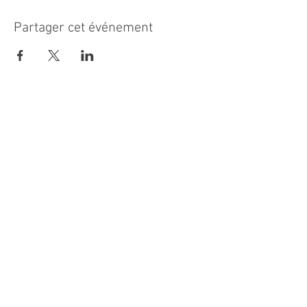
Partager cet événement
MAIRIE PRINCIPALE
Place de la République
06270 Villeneuve Loubet
Email :
cab@villeneuveloubet.fr
Tél
:
04 92 02 60 00
ACCUEIL
Lundi 8h-12h | 13h30-17h
Mardi 8h-17h
Mercredi 8h-12h | 14h -17h
Jeudi 8h-12h | 13h30-18h
Vendredi 8h-16h
Samedi 9h30-12h30
MAIRIE ANNEXE - BORD DE MER