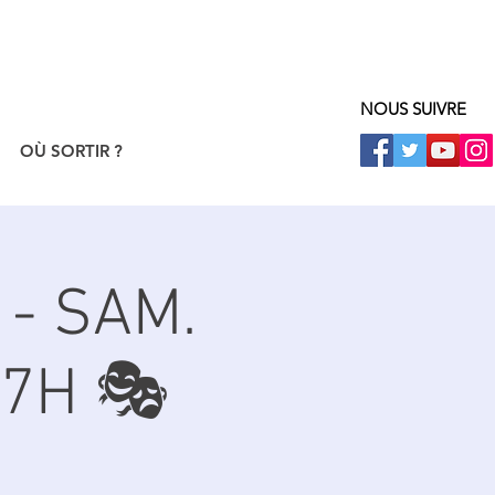
NOUS SUIVRE
OÙ SORTIR ?
- SAM.
17H 🎭