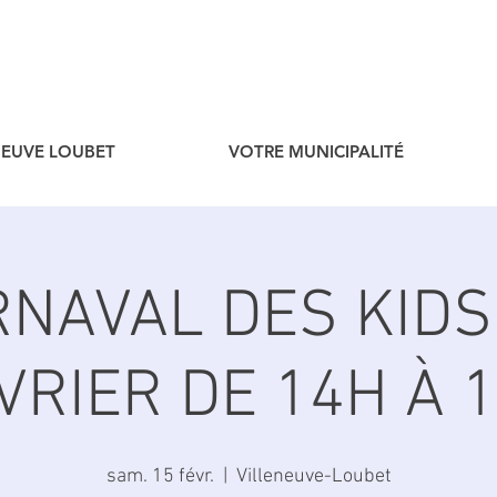
ENEUVE LOUBET
VOTRE MUNICIPALITÉ
RNAVAL DES KIDS 
VRIER DE 14H À 
sam. 15 févr.
  |  
Villeneuve-Loubet