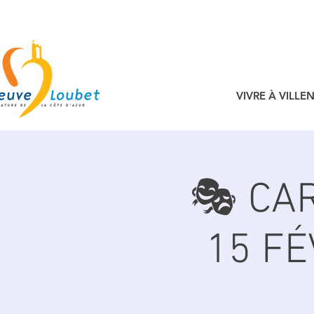
VIVRE À VILL
🎭 CA
15 FÉ