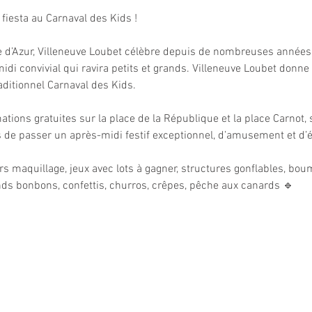
 fiesta au Carnaval des Kids !
te d’Azur, Villeneuve Loubet célèbre depuis de nombreuses année
idi convivial qui ravira petits et grands. Villeneuve Loubet donne
aditionnel Carnaval des Kids.
ions gratuites sur la place de la République et la place Carnot, s
 de passer un après-midi festif exceptionnel, d’amusement et d’
ers maquillage, jeux avec lots à gagner, structures gonflables, bo
ds bonbons, confettis, churros, crêpes, pêche aux canards 🔹