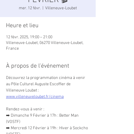
FÉVRIER 🎬
mer. 12 févr.
  |  
Villeneuve-Loubet
Heure et lieu
12 févr. 2025, 19:00 – 21:00
Villeneuve-Loubet, 06270 Villeneuve-Loubet,
France
À propos de l'événement
Découvrez la programmation cinéma à venir 
au Pôle Culturel Auguste Escoffier de 
Villeneuve Loubet : 
www.villeneuveloubet.fr/cinema
Rendez-vous à venir :
➡️ Dimanche 9 Février à 17h : Better Man 
(VOSTF)
➡️ Mercredi 12 Février à 19h : Hiver à Sockcho 