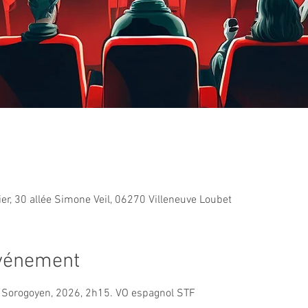
ier, 30 allée Simone Veil, 06270 Villeneuve Loubet
événement
o Sorogoyen, 2026, 2h15. VO espagnol STF