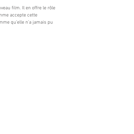
u film. Il en offre le rôle 
femme accepte cette 
omme qu’elle n’a jamais pu 