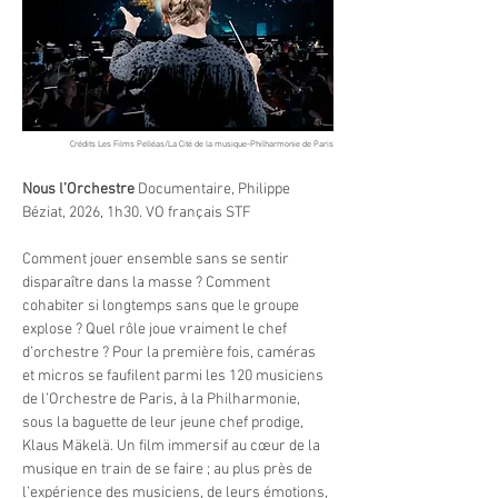
Crédits
Les Films Pelléas/La Cité de la musique-Philharmonie de Paris
Nous l’Orchestre
 Documentaire, Philippe 
Béziat, 2026, 1h30. VO français STF
Comment jouer ensemble sans se sentir 
disparaître dans la masse ? Comment 
cohabiter si longtemps sans que le groupe 
explose ? Quel rôle joue vraiment le chef 
d’orchestre ? Pour la première fois, caméras 
et micros se faufilent parmi les 120 musiciens 
de l’Orchestre de Paris, à la Philharmonie, 
sous la baguette de leur jeune chef prodige, 
Klaus Mäkelä. Un film immersif au cœur de la 
musique en train de se faire ; au plus près de 
l’expérience des musiciens, de leurs émotions, 