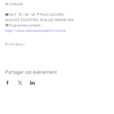
de la beauté.
🎟 Tarif : 7€ / 5€ / 4€ 📍 POLE CULTUREL 
AUGUSTE ESCOFFIER, 30 ALLEE SIMONE VEIL
 🌐 Programme complet : 
https://www.villeneuveloubet.fr/cinema
En lire plus >
Partager cet événement
MAIRIE PRINCIPALE
Place de la République