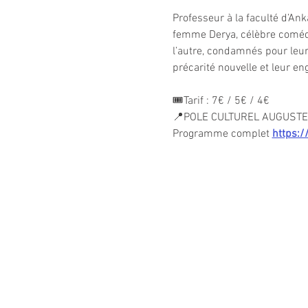
Professeur à la faculté d’Anka
femme Derya, célèbre comédien
l’autre, condamnés pour leur
précarité nouvelle et leur e
🎟️Tarif : 7€ / 5€ / 4€
📍POLE CULTUREL AUGUSTE 
Programme complet 
https:/