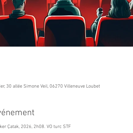
ier, 30 allée Simone Veil, 06270 Villeneuve Loubet
événement
ker Çatak, 2026, 2h08. VO turc STF