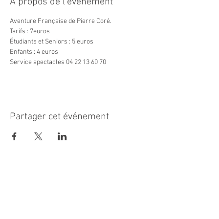
À propos de l'événement
Aventure Française de Pierre Coré.
Tarifs : 7euros
Étudiants et Seniors : 5 euros
Enfants : 4 euros
Service spectacles 04 22 13 60 70
Partager cet événement
MAIRIE PRINCIPALE
Place de la République
06270 Villeneuve Loubet
Email :
cab@villeneuveloubet.fr
Tél
:
04 92 02 60 00