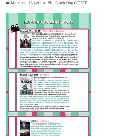
➡️ Mercredi 16 Avril à 19h : Black Dog (VOSTF)