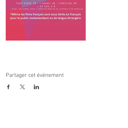
Partager cet événement
MAIRIE PRINCIPALE
Place de la République
06270 Villeneuve Loubet