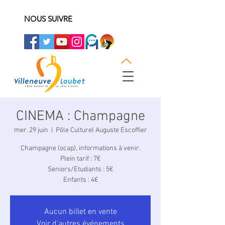
NOUS SUIVRE
CINEMA : Champagne
mer. 29 juin
  |  
Pôle Culturel Auguste Escoffier
Champagne (ocap), informations à venir.
Plein tarif : 7€
Seniors/Etudiants : 5€
Enfants : 4€
Aucun billet en vente
Voir d'autres événements