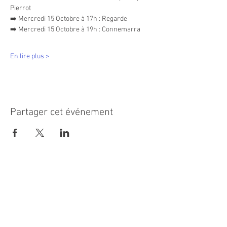
Pierrot
➡️ Mercredi 15 Octobre à 17h : Regarde
➡️ Mercredi 15 Octobre à 19h : Connemarra
En lire plus >
Partager cet événement
MAIRIE PRINCIPALE
Place de la République
06270 Villeneuve Loubet
Email :
cab@villeneuveloubet.fr
Tél
:
04 92 02 60 00