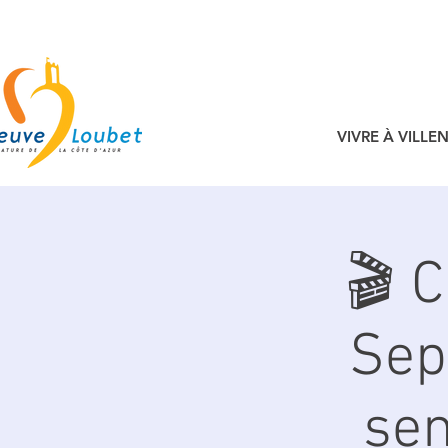
VIVRE À VILL
🎬 
Sep
sen