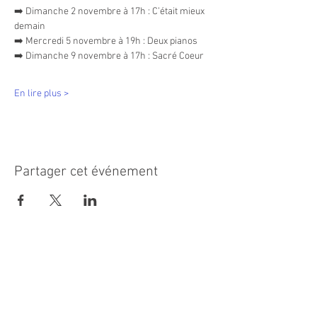
➡️ Dimanche 2 novembre à 17h : C’était mieux 
demain
➡️ Mercredi 5 novembre à 19h : Deux pianos
➡️ Dimanche 9 novembre à 17h : Sacré Coeur
En lire plus >
Partager cet événement
MAIRIE PRINCIPALE
Place de la République
06270 Villeneuve Loubet
Email :
cab@villeneuveloubet.fr