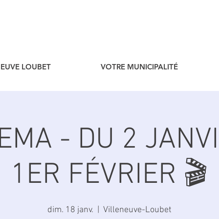
ENEUVE LOUBET
VOTRE MUNICIPALITÉ
NEMA - DU 2 JANV
1ER FÉVRIER 🎬
dim. 18 janv.
  |  
Villeneuve-Loubet