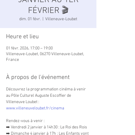
JANVIER AU 1ER
FÉVRIER 🎬
dim. 01 févr.
  |  
Villeneuve-Loubet
Heure et lieu
01 févr. 2026, 17:00 – 19:00
Villeneuve-Loubet, 06270 Villeneuve-Loubet,
France
À propos de l'événement
Découvrez la programmation cinéma à venir 
au Pôle Culturel Auguste Escoffier de 
Villeneuve Loubet : 
www.villeneuveloubet.fr/cinema
Rendez-vous à venir :
➡️ Vendredi 2 janvier à 14h30 : Le Roi des Rois
➡️ Dimanche 4 janvier à 17h : Les Enfants vont 