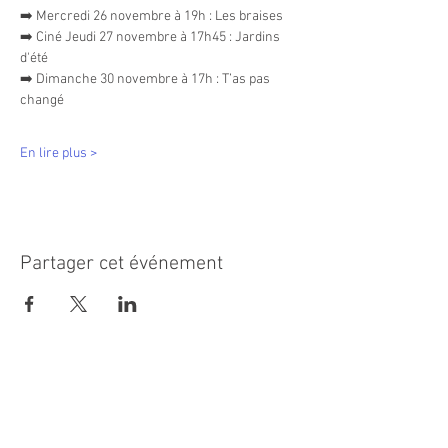
➡️ Mercredi 26 novembre à 19h : Les braises
➡️ Ciné Jeudi 27 novembre à 17h45 : Jardins 
d'été
➡️ Dimanche 30 novembre à 17h : T’as pas 
changé
En lire plus >
Partager cet événement
MAIRIE PRINCIPALE
Place de la République
06270 Villeneuve Loubet