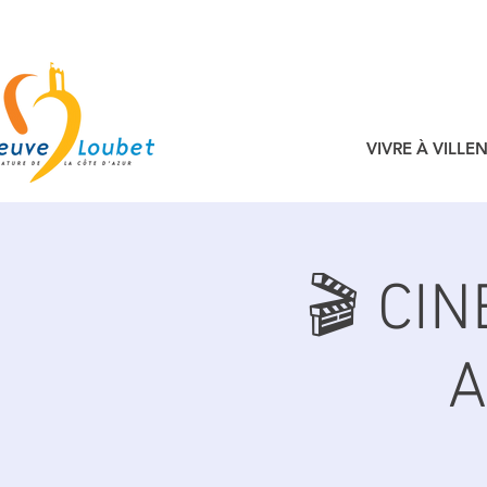
VIVRE À VILL
🎬 CI
A