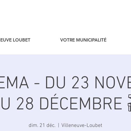
ENEUVE LOUBET
VOTRE MUNICIPALITÉ
NEMA - DU 23 NO
U 28 DÉCEMBRE 
dim. 21 déc.
  |  
Villeneuve-Loubet