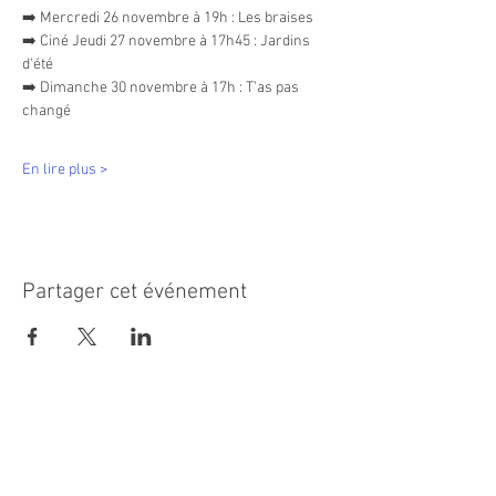
➡️ Mercredi 26 novembre à 19h : Les braises
➡️ Ciné Jeudi 27 novembre à 17h45 : Jardins 
d'été
➡️ Dimanche 30 novembre à 17h : T’as pas 
changé
En lire plus >
Partager cet événement
MAIRIE PRINCIPALE
Place de la République
06270 Villeneuve Loubet