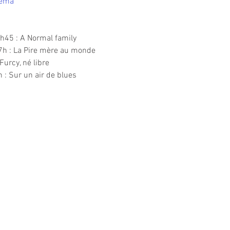
nema
7h45 : A Normal family
7h : La Pire mère au monde
Furcy, né libre
 : Sur un air de blues