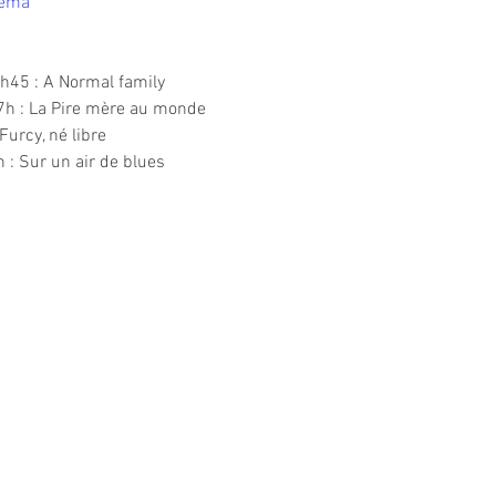
nema
7h45 : A Normal family
7h : La Pire mère au monde
Furcy, né libre
 : Sur un air de blues