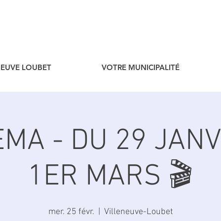
ENEUVE LOUBET
VOTRE MUNICIPALITÉ
EMA - DU 29 JAN
1ER MARS 🎬
mer. 25 févr.
  |  
Villeneuve-Loubet