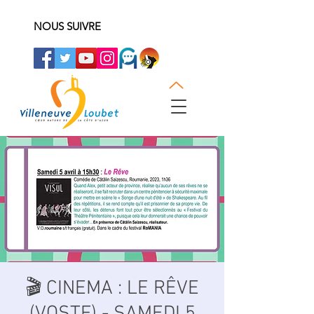
NOUS SUIVRE
🎬 CINEMA : LE RÊVE