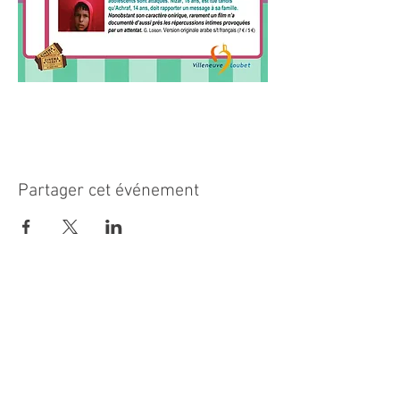
Partager cet événement
MAIRIE PRINCIPALE
Place de la République
06270 Villeneuve Loubet
Email :
cab@villeneuveloubet.fr
Tél
:
04 92 02 60 00