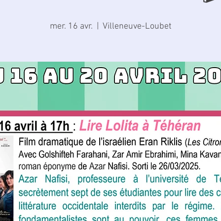
mer. 16 avr.
  |  
Villeneuve-Loubet