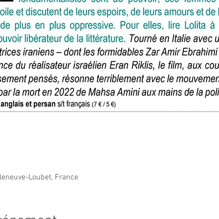
lleneuve-Loubet, France