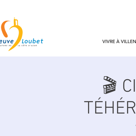
VIVRE À VILL
🎬 C
TÉHÉR