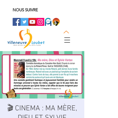
NOUS SUIVRE
🎬 CINEMA : MA MÈRE,