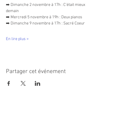
➡️ Dimanche 2 novembre à 17h : C’était mieux 
demain
➡️ Mercredi 5 novembre à 19h : Deux pianos
➡️ Dimanche 9 novembre à 17h : Sacré Coeur
En lire plus >
Partager cet événement
MAIRIE PRINCIPALE
Place de la République
06270 Villeneuve Loubet
Email :
cab@villeneuveloubet.fr