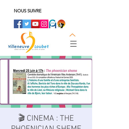
NOUS SUIVRE
🎬 CINEMA : THE