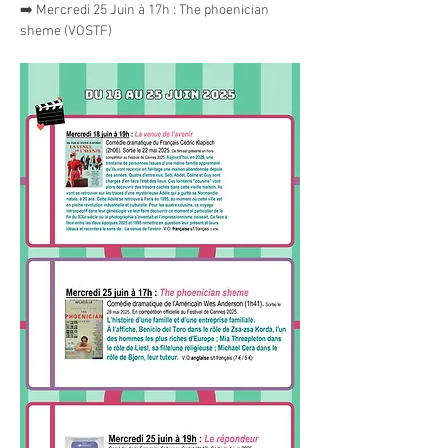
➡️ Mercredi 25 Juin à 17h : The phoenician 
sheme (VOSTF)