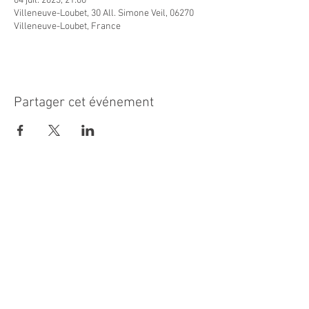
04 juil. 2023, 21:00
Villeneuve-Loubet, 30 All. Simone Veil, 06270
Villeneuve-Loubet, France
Partager cet événement
MAIRIE PRINCIPALE
Place de la République
06270 Villeneuve Loubet
Email :
cab@villeneuveloubet.fr
Tél
:
04 92 02 60 00
ACCUEIL
Lundi 8h-12h | 13h30-17h
Mardi 8h-17h