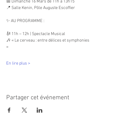
📅 Dimanche 16 Mars de 11h à 13h15 
📍 Salle Kenin, Pôle Auguste Escoffier
✨ AU PROGRAMME :
🎻 11h – 12h | Spectacle Musical 
🎶 « Le cerveau : entre délices et symphonies 
» 
En lire plus >
Partager cet événement
MAIRIE PRINCIPALE