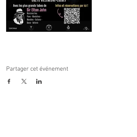
Partager cet événement
MAIRIE PRINCIPALE
Place de la République
06270 Villeneuve Loubet
Email :
cab@villeneuveloubet.fr
Tél
:
04 92 02 60 00