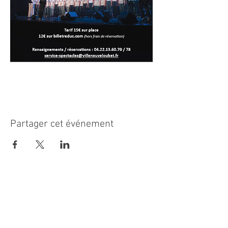
Partager cet événement
MAIRIE PRINCIPALE
Place de la République
06270 Villeneuve Loubet
Email :
cab@villeneuveloubet.fr