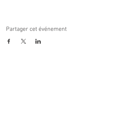
Partager cet événement
MAIRIE PRINCIPALE
Place de la République
06270 Villeneuve Loubet
Email :
cab@villeneuveloubet.fr
Tél
:
04 92 02 60 00
ACCUEIL
Lundi 8h-12h | 13h30-17h
Mardi 8h-17h
Mercredi 8h-12h | 14h -17h
Jeudi 8h-12h | 13h30-18h
Vendredi 8h-16h