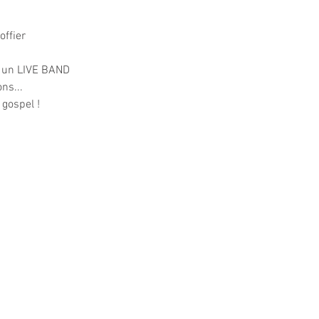
ffier  
t un LIVE BAND
ns... 
gospel !