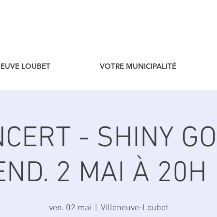
ENEUVE LOUBET
VOTRE MUNICIPALITÉ
NCERT - SHINY GO
END. 2 MAI À 20H 
ven. 02 mai
  |  
Villeneuve-Loubet