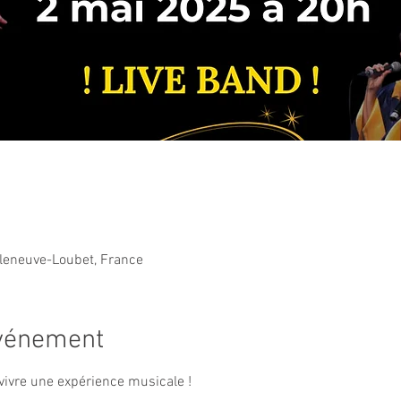
lleneuve-Loubet, France
événement
vivre une expérience musicale !