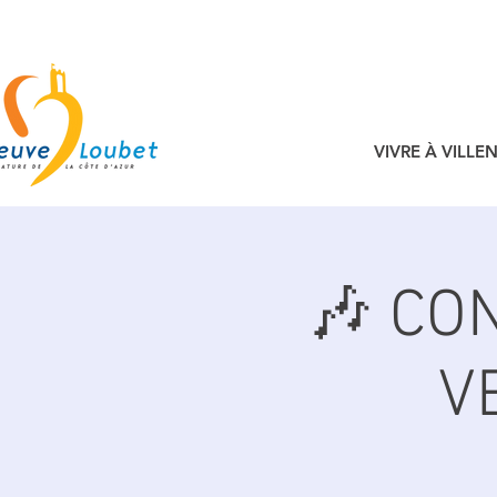
VIVRE À VILL
🎶 CO
V