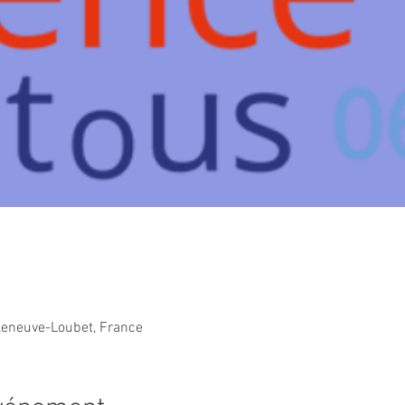
lleneuve-Loubet, France