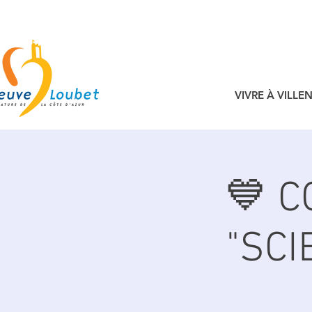
VIVRE À VILL
💙 
"SCI