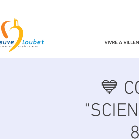
VIVRE À VILL
💙 
"SCIE
8