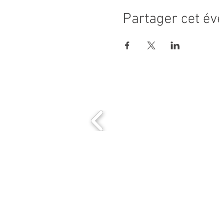
Partager cet é
MAIRIE PRINCIPALE
Place de la République
06270 Villeneuve Loubet