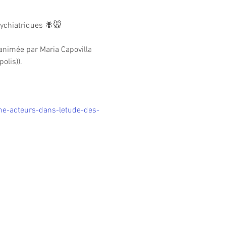
ychiatriques 🪰🐭
animée par Maria Capovilla 
olis)).
me-acteurs-dans-letude-des-