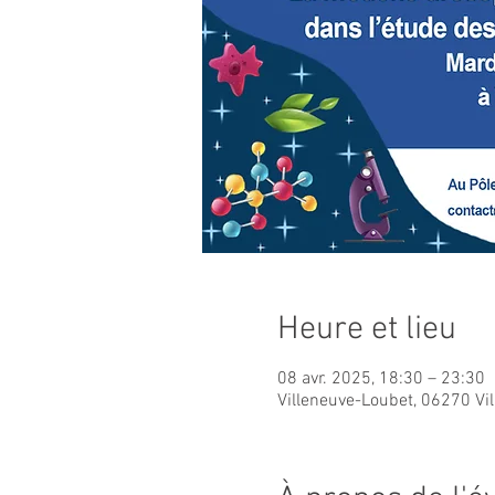
Heure et lieu
08 avr. 2025, 18:30 – 23:30
Villeneuve-Loubet, 06270 Vi