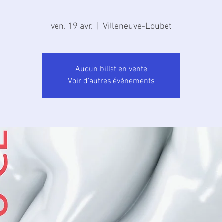
ven. 19 avr.
  |  
Villeneuve-Loubet
Aucun billet en vente
Voir d'autres événements