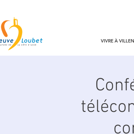
VIVRE À VILL
Conf
téléco
co