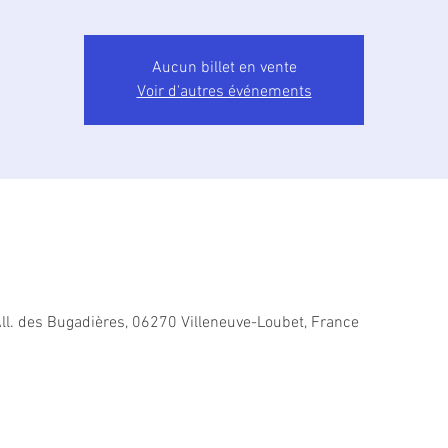
Aucun billet en vente
Voir d'autres événements
ll. des Bugadières, 06270 Villeneuve-Loubet, France