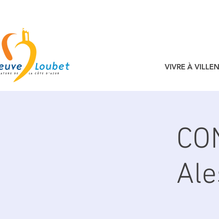
VIVRE À VILL
CO
Al