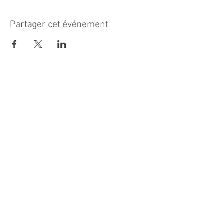
Partager cet événement
MAIRIE PRINCIPALE
Place de la République
06270 Villeneuve Loubet
Email :
cab@villeneuveloubet.fr
Tél
:
04 92 02 60 00
ACCUEIL
Lundi 8h-12h | 13h30-17h
Mardi 8h-17h
Mercredi 8h-12h | 14h -17h
Jeudi 8h-12h | 13h30-18h
Vendredi 8h-16h
Samedi 9h30-12h30