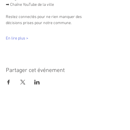
➡ Chaîne YouTube de la ville
Restez connectés pour ne rien manquer des 
décisions prises pour notre commune.
En lire plus >
Partager cet événement
MAIRIE PRINCIPALE
Place de la République
06270 Villeneuve Loubet
Email :
cab@villeneuveloubet.fr