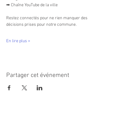
➡ Chaîne YouTube de la ville
Restez connectés pour ne rien manquer des 
décisions prises pour notre commune.
En lire plus >
Partager cet événement
MAIRIE PRINCIPALE
Place de la République
06270 Villeneuve Loubet
Email :
cab@villeneuveloubet.fr