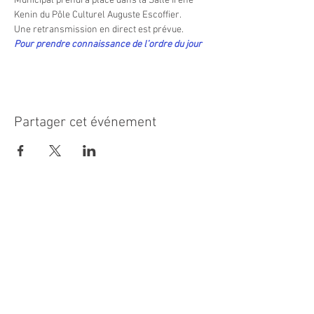
Municipal prendra place dans la Salle Irène 
Kenin du Pôle Culturel Auguste Escoffier.
Une retransmission en direct est prévue.
Pour prendre connaissance de l’ordre du jour
Partager cet événement
MAIRIE PRINCIPALE
Place de la République
06270 Villeneuve Loubet
Email :
cab@villeneuveloubet.fr
Tél
:
04 92 02 60 00
ACCUEIL
Lundi 8h-12h | 13h30-17h