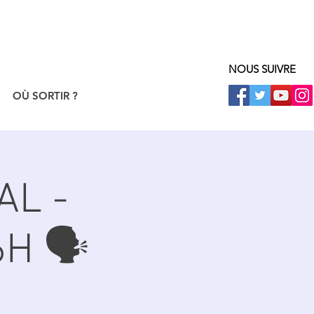
NOUS SUIVRE
OÙ SORTIR ?
AL -
6H 🗣