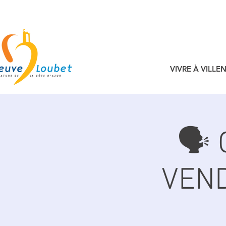
VIVRE À VILL
🗣 
VEND