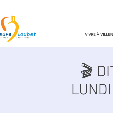
VIVRE À VILL
🎬 D
LUNDI