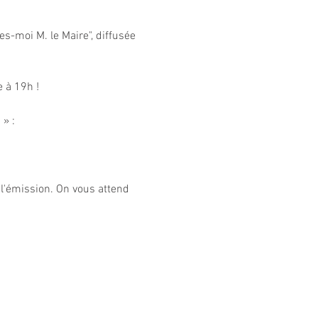
s-moi M. le Maire", diffusée 
 à 19h !
» : 
 l'émission. On vous attend 