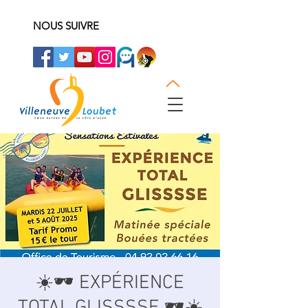
NOUS SUIVRE
☀️🕶️ EXPÉRIENCE