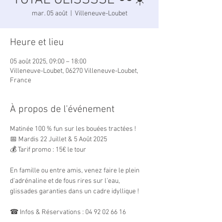
TOTAL GLISSSSE 🕶️☀️
mar. 05 août
  |  
Villeneuve-Loubet
Heure et lieu
05 août 2025, 09:00 – 18:00
Villeneuve-Loubet, 06270 Villeneuve-Loubet,
France
À propos de l'événement
Matinée 100 % fun sur les bouées tractées !
📅 Mardis 22 Juillet & 5 Août 2025
💰 Tarif promo : 15€ le tour
En famille ou entre amis, venez faire le plein 
d’adrénaline et de fous rires sur l’eau, 
glissades garanties dans un cadre idyllique !
☎ Infos & Réservations : 04 92 02 66 16