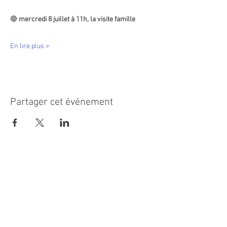
🔴
 mercredi 8 juillet à 11h, la visite famille  
En lire plus >
Partager cet événement
MAIRIE PRINCIPALE
Place de la République
06270 Villeneuve Loubet
Email :
cab@villeneuveloubet.fr
Tél
:
04 92 02 60 00